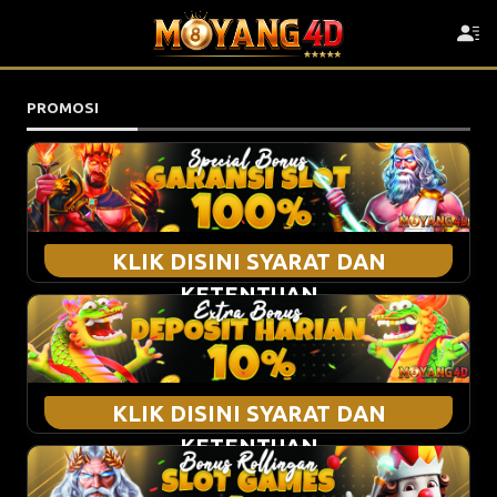
PROMOSI
KLIK DISINI SYARAT DAN
KETENTUAN
BONUS GARANSI SLOT HINGGA 100%
Syarat & Ketentuan:
Minimal Deposit IDR 50.000 (Deposit Pulsa tidak
berlaku).
KLIK DISINI SYARAT DAN
Maksimal Bonus diberikan adalah IDR 100.000.
Bonus berlaku untuk MEMBER BARU Deposit pertama
KETENTUAN
Bonus Deposit Harian 10% (Khusus SLOT)
kali dan berlaku pada permainan Slot Games.
Bonus Dapat di klaim melalui Live Chat apabila Deposit