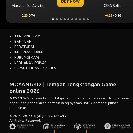
BET NOW
iv (n)
CSKA Sofia
KuPS
-0.25
-0.86
-0.25
0.94
TENTANG KAMI
BANTUAN
PERATURAN
INFORMASI BANK
HUBUNGI KAMI
KEBIJAKAN PRIVASI
PERSETUJUAN COOKIES
MOYANG4D | Tempat Tongkrongan Game
online 2026
MOYANG4D
menawarkan portal game online dengan akses mudah, performa
cepat, dan pengalaman bermain yang nyaman untuk berbagai pilihan
permainan.
© 2015 - 2026 Copyright MOYANG4D.
All Rights Reserved.