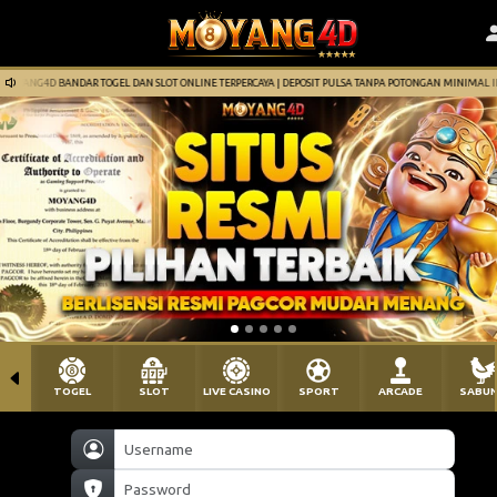
YANG4D BANDAR TOGEL DAN SLOT ONLINE TERPERCAYA | DEPOSIT PULSA TANPA POTONGAN MINIMAL IDR
TOGEL
SLOT
LIVE CASINO
SPORT
ARCADE
SABU