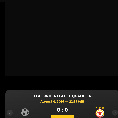
UEFA EUROPA LEAGUE QUALIFIERS
U
August 6, 2026 — 22:59 WIB
0 : 0
Previous
Ne