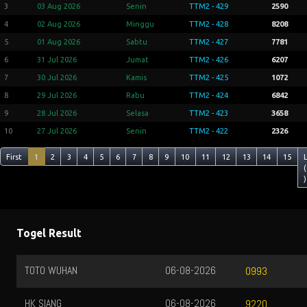
3
03 Aug 2026
Senin
TTM2 - 429
2590
4
02 Aug 2026
Minggu
TTM2 - 428
8208
5
01 Aug 2026
Sabtu
TTM2 - 427
7781
6
31 Jul 2026
Jumat
TTM2 - 426
6207
7
30 Jul 2026
Kamis
TTM2 - 425
1072
8
29 Jul 2026
Rabu
TTM2 - 424
6842
9
28 Jul 2026
Selasa
TTM2 - 423
3658
10
27 Jul 2026
Senin
TTM2 - 422
2326
First
1
2
3
4
5
6
7
8
9
10
11
12
13
14
15
(
)
Togel Result
TOTO WUHAN
06-08-2026
0993
HK SIANG
06-08-2026
9220