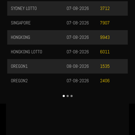
SYDNEY LOTTO
07-08-2026
3712
SINGAPORE
07-08-2026
7907
HONGKONG
07-08-2026
9943
HONGKONG LOTTO
07-08-2026
6011
OREGON1
08-08-2026
1535
OREGON2
07-08-2026
2406