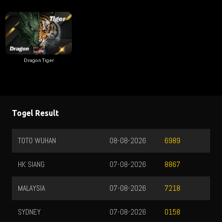
Dragon Tiger
Togel Result
TOTO WUHAN
08-08-2026
6989
HK SIANG
07-08-2026
8867
MALAYSIA
07-08-2026
7218
SYDNEY
07-08-2026
0158