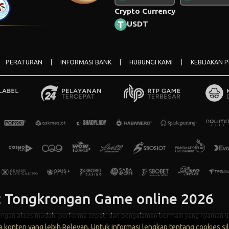
Telkomsel
Axiata
Crypto Currency
USDT
PERATURAN
|
INFORMASI BANK
|
HUBUNGI KAMI
|
KEBIJAKAN P
Tongkrongan Game online 2026
ngan akses mudah, performa cepat, dan pengalaman bermain yang nyaman un
 konten yang lebih Relevan. Untuk informasi lengkap tentang cookies sil