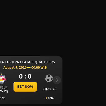
/8/2026
6/8/2026
6/8/2026
5
TOTO MACAU6
1
1563
5/8/2026
 QUALIFIERS
UEFA EUROPA LEAGUE QUALIFIERS
22:00 WIB
August 7, 2026 — 00:00 WIB
0 : 0
Next
BET NOW
CS
FC Hradec
Besiktas
Universitatea
Kralove
Craiova
-0.25
-0.81
0.25
0.65
0.25
0.82