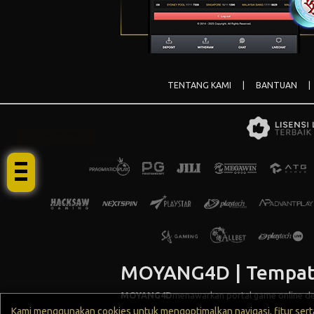
TENTANG KAMI
|
BANTUAN
|
KLIK DISINI!
MOYANG4D | Tempat 
MOYANG4D
menawarkan portal game online de
Kami menggunakan cookies untuk mengoptimalkan navigasi, fitur serta