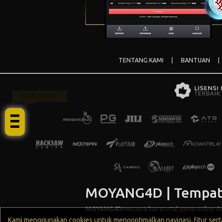
TENTANG KAMI
|
BANTUAN
|
KLIK DISINI!
MOYANG4D | Tempat 
MOYANG4D
menawarkan portal game online de
Kami menggunakan cookies untuk mengoptimalkan navigasi, fitur serta