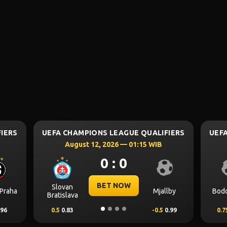
26
7/8/2026
6/8/2026
7/8/2026
7/8/2026
7
TOTO MACAU1
TOTO MACAU2
TOTO MACAU3
TOTO MACAU4
TOTO MACAU
6529
9894
0597
5843
306
7/8/2026
6/8/2026
6/8/2026
6/8/2026
6/8/2026
LL F24 INTERNATIONAL
E-FOOTBALL F24 ELITE CLUB
FRIENDLY
August 7, 2026 — 09:00
t 7, 2026 — 08:45 WIB
0 : 0
2 : 0
BET NOW
e-RB Leipzig
BET NOW
e-Belgium
1.5
0.68
0.00
0.95