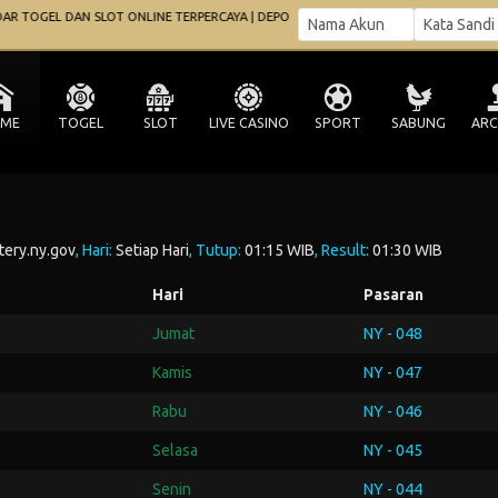
GEL DAN SLOT ONLINE TERPERCAYA | DEPOSIT PULSA TANPA POTONGAN MINIMAL I
bz****jm Berhasil Withdraw Rp 3.337.000,00
ME
TOGEL
SLOT
LIVE CASINO
SPORT
SABUNG
ARC
ery.ny.gov
, Hari:
Setiap Hari
, Tutup:
01:15 WIB
, Result:
01:30 WIB
Hari
Pasaran
Jumat
NY - 048
Kamis
NY - 047
Rabu
NY - 046
Selasa
NY - 045
Senin
NY - 044