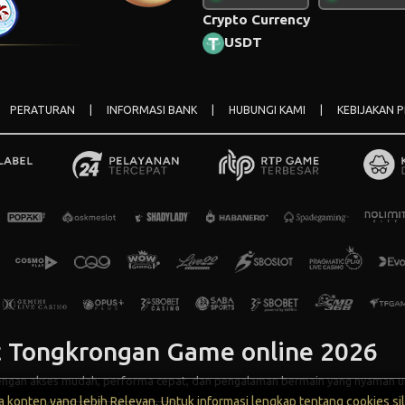
Telkomsel
Axiata
Crypto Currency
USDT
PERATURAN
|
INFORMASI BANK
|
HUBUNGI KAMI
|
KEBIJAKAN P
Tongkrongan Game online 2026
ngan akses mudah, performa cepat, dan pengalaman bermain yang nyaman un
 konten yang lebih Relevan. Untuk informasi lengkap tentang cookies sil