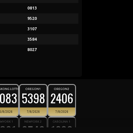
0813
9520
3107
3584
8027
KONG LOTTO
OREGON1
OREGON2
1083
5398
2406
6/8/2026
7/8/2026
7/8/2026
WYORK 1
NEWYORK 2
CAROLINA 1
391
8549
1200