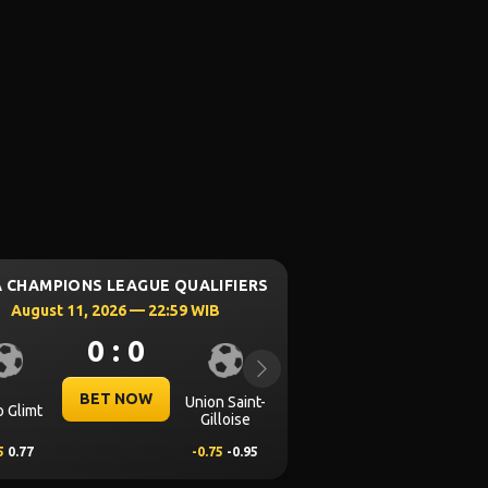
/8/2026
9/8/2026
9/8/2026
5
TOTO MACAU6
5
1109
8/8/2026
SPAIN LA LIGA
 WIB
August 17, 2026 — 02:30 WIB
0 : 0
Next
BET NOW
Getafe
Celta Vigo
Osasuna
0.00
-0.67
0.25
0.76
-0.25
-0.86