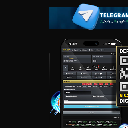
TELEGRA
Daftar
Login