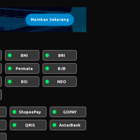
Mainkan Sekarang
BNI
BRI
Permata
BJB
BSI
NEO
ShopeePay
GOPAY
QRIS
AntarBank