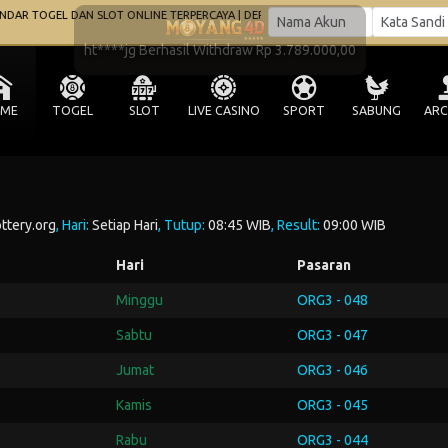
TOGEL DAN SLOT ONLINE TERPERCAYA | DEPOSIT PULSA TANPA POTONGAN MINIMAL
ht****jg Berhasil Withdraw Rp 3.789.000,00
ME
TOGEL
SLOT
LIVE CASINO
SPORT
SABUNG
ARC
tery.org
, Hari:
Setiap Hari
, Tutup:
08:45 WIB
, Result:
09:00 WIB
Hari
Pasaran
Minggu
ORG3 - 048
Sabtu
ORG3 - 047
Jumat
ORG3 - 046
Kamis
ORG3 - 045
Rabu
ORG3 - 044