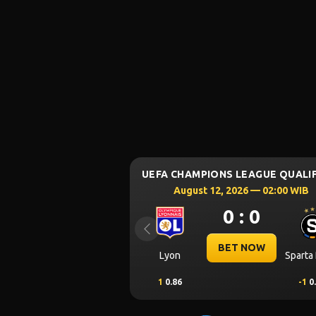
7/8/2026
6/8/2026
6/8/20
NORTH CAROLINA
2247
6/8/2026
UEFA CHAMPIONS LEAGUE QUALIF
August 11, 2026 — 22:59 WIB
0 : 0
Previous
BET NOW
Union 
Bodo Glimt
Gill
0.75
0.82
-0.75