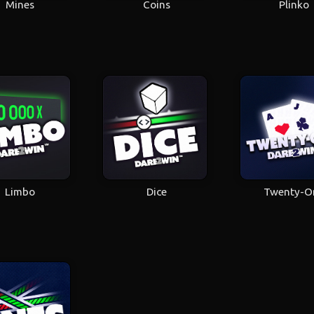
Mines
Coins
Plinko
Limbo
Dice
Twenty-O