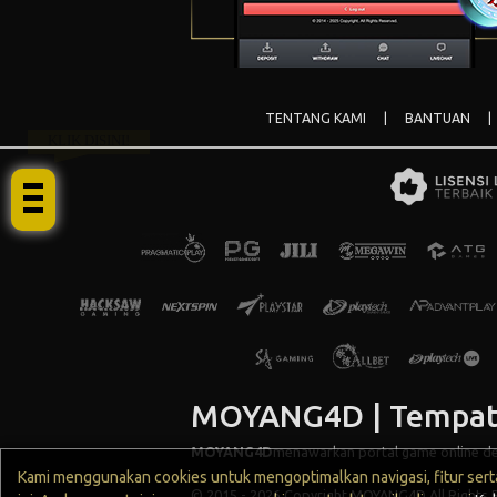
TENTANG KAMI
|
BANTUAN
|
KLIK DISINI!
MOYANG4D | Tempat 
MOYANG4D
menawarkan portal game online de
Kami menggunakan cookies untuk mengoptimalkan navigasi, fitur serta