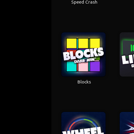
Speed Crash
Blocks