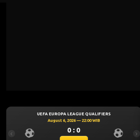
UROPA LEAGUE QUALIFIERS
UEFA EUR
ust 6, 2026 — 22:00 WIB
Augus
0 : 0
Previous
Ne